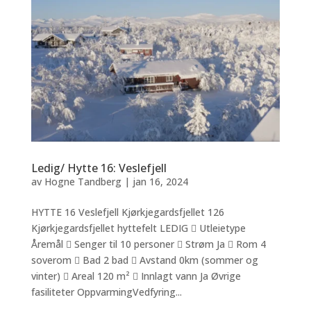
Ledig/ Hytte 16: Veslefjell
av
Hogne Tandberg
|
jan 16, 2024
HYTTE 16 Veslefjell Kjørkjegardsfjellet 126
Kjørkjegardsfjellet hyttefelt LEDIG  Utleietype
Åremål  Senger til 10 personer  Strøm Ja  Rom 4
soverom  Bad 2 bad  Avstand 0km (sommer og
vinter)  Areal 120 m²  Innlagt vann Ja Øvrige
fasiliteter OppvarmingVedfyring...