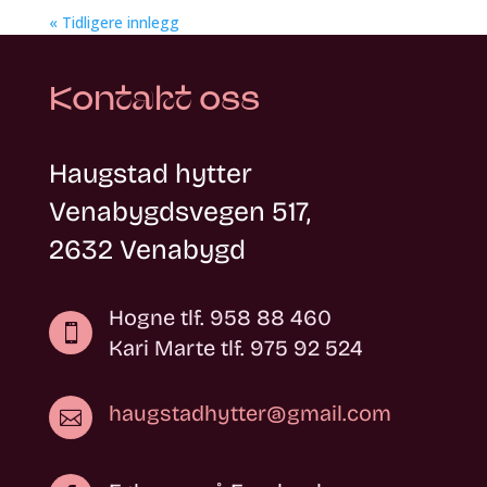
« Tidligere innlegg
Kontakt oss
Haugstad hytter
Venabygdsvegen 517,
2632 Venabygd
Hogne tlf.
958 88 460

Kari Marte tlf.
975 92 524
haugstadhytter@gmail.com
