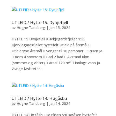
UTLEID / Hytte 15: Dynjefjell
av
Hogne Tandberg
|
jan 15, 2024
HYTTE 15 Dynjefjell Kjørkjegardsfjellet 156
Kjørkjegardsfjellet hyttefelt Utleid på åremål 
Utleietype Åremål  Senger til 10 personer  Strøm Ja
 Rom 4 soverom  Bad 2 bad  Avstand 0km
(sommer og vinter)  Areal 120 m²  Innlagt vann Ja
Øvrige fasiliteter...
UTLEID / Hytte 14: Høgåsbu
av
Hogne Tandberg
|
jan 14, 2024
HYTTE 14 Høgåsbu Høgåsen 59Høgåsen hyttefelt