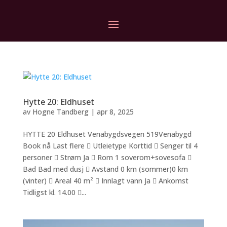
Hytte 20: Eldhuset
av
Hogne Tandberg
|
apr 8, 2025
HYTTE 20 Eldhuset Venabygdsvegen 519Venabygd
Book nå Last flere  Utleietype Korttid  Senger til 4
personer  Strøm Ja  Rom 1 soverom+sovesofa 
Bad Bad med dusj  Avstand 0 km (sommer)0 km
(vinter)  Areal 40 m²  Innlagt vann Ja  Ankomst
Tidligst kl. 14.00 ...