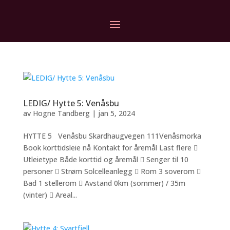
LEDIG/ Hytte 5: Venåsbu
av
Hogne Tandberg
|
jan 5, 2024
HYTTE 5 Venåsbu Skardhaugvegen 111Venåsmorka
Book korttidsleie nå Kontakt for åremål Last flere 
Utleietype Både korttid og åremål  Senger til 10
personer  Strøm Solcelleanlegg  Rom 3 soverom 
Bad 1 stellerom  Avstand 0km (sommer) / 35m
(vinter)  Areal...