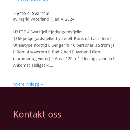
Hytte 4: Svartfjell
av
Ingrid Vaterland
|
jan 4, 2024
HYTTE 4 Svartfjell Kjørkjegardsfjellet
136Kjørkjegardsfjellet hyttefelt Book nå Last flere 
Utleietype Korttid  Senger til 10 personer  Strøm Ja
 Rom 4 soverom  Bad 2 bad  Avstand 0km
(sommer og vinter)  Areal 120 m²  Innlagt vann Ja 
Ankomst Tidligst kl....
Nyere innlegg »
Kontakt oss