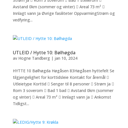
Strøm Ja  Rom 3 soverom  Bad 1 stellerom 
Avstand 0km (sommer og vinter)  Areal 73 m² 
Innlagt vann Ja Øvrige fasiliteter OppvarmingStrøm og
vedfyring...
UTLEID / Hytte 10: Bølhøgda
av
Hogne Tandberg
|
jan 10, 2024
HYTTE 10 Bølhøgda Høgåsen 83Høgåsen hyttefelt Se
tilgjengelighet for korttidsleie Kontakt for åremål 
Utleietype Korttid  Senger til 8 personer  Strøm Ja 
Rom 3 soverom  Bad 1 bad  Avstand 0km (sommer
og vinter)  Areal 73 m²  Innlagt vann Ja  Ankomst
Tidligst...