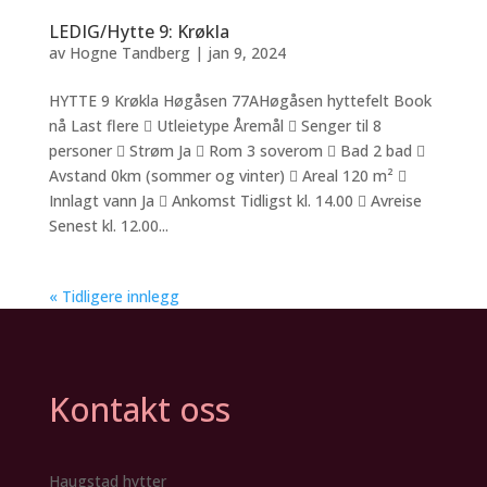
LEDIG/Hytte 9: Krøkla
av
Hogne Tandberg
|
jan 9, 2024
HYTTE 9 Krøkla Høgåsen 77AHøgåsen hyttefelt Book
nå Last flere  Utleietype Åremål  Senger til 8
personer  Strøm Ja  Rom 3 soverom  Bad 2 bad 
Avstand 0km (sommer og vinter)  Areal 120 m² 
Innlagt vann Ja  Ankomst Tidligst kl. 14.00  Avreise
Senest kl. 12.00...
« Tidligere innlegg
Kontakt oss
Haugstad hytter