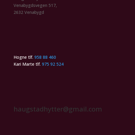
Venabygdsvegen 517,
2632 Venabygd
Hogne tlf.
958 88 460
Kari Marte tlf.
975 92 524
haugstadhytter@gmail.com