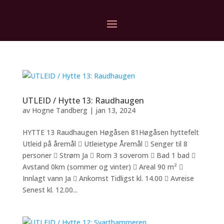
UTLEID / Hytte 13: Raudhaugen
av
Hogne Tandberg
|
jan 13, 2024
HYTTE 13 Raudhaugen Høgåsen 81Høgåsen hyttefelt
Utleid på åremål  Utleietype Åremål  Senger til 8
personer  Strøm Ja  Rom 3 soverom  Bad 1 bad 
Avstand 0km (sommer og vinter)  Areal 90 m² 
Innlagt vann Ja  Ankomst Tidligst kl. 14.00  Avreise
Senest kl. 12.00...