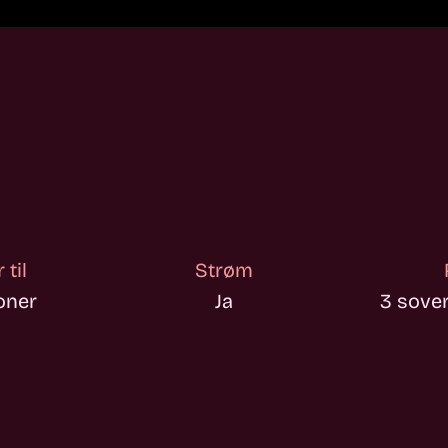
til
Strøm
oner
Ja
3 sove