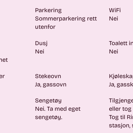
Parkering
WiFi
Sommerparkering rett
Nei
utenfor
Dusj
Toalett i
Nei
Nei
ghet
er
Stekeovn
Kjøleska
Ja, gassovn
Ja, gass
Sengetøy
Tilgjeng
Nei
. Ta med eget
eller tog
sengetøy.
Tog til 
stasjon,