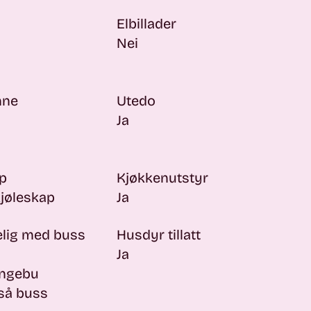
Elbillader
Nei
nne
Utedo
Ja
p
Kjøkkenutstyr
kjøleskap
Ja
elig med buss
Husdyr tillatt
Ja
Ringebu
 så buss