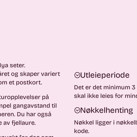
ya seter.
ret og skaper variert
Utleieperiode
om et postkort.
Det er det minimum 3 
skal ikke leies for min
turopplevelser på
empel gangavstand til
Nøkkelhenting
eren. Du har også
Nøkkel ligger i nøkkel
 av fjellaure.
kode.