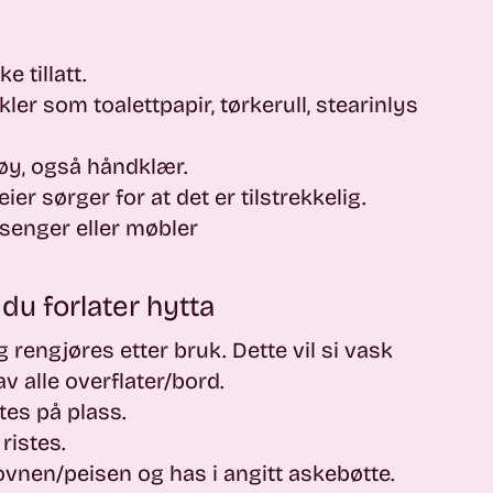
e tillatt.
ler som toalettpapir, tørkerull, stearinlys
øy, også håndklær.
eier sørger for at det er tilstrekkelig.
i senger eller møbler
du forlater hytta
 rengjøres etter bruk. Dette vil si vask
av alle overflater/bord.
tes på plass.
ristes.
ovnen/peisen og has i angitt askebøtte.