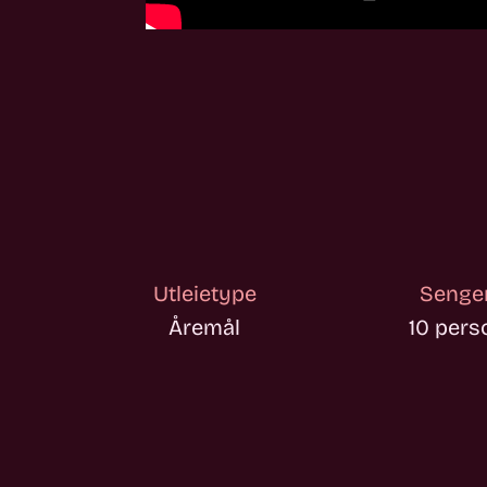
Utleietype
Senger 
Åremål
10 pers