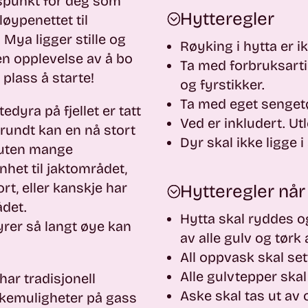
gspunkt for deg som
Hytteregler
løypenettet til
 Mya ligger stille og
Røyking i hytta er ikk
 en opplevelse av å bo
Ta med forbruksartik
 plass å starte!
og fyrstikker.
Ta med eget senget
edyra på fjellet er tatt
Ved er inkludert. Utl
 rundt kan en nå stort
Dyr skal ikke ligge 
g, uten mange
nhet til jaktområdet,
rt, eller kanskje har
Hytteregler når 
ådet.
Hytta skal ryddes og
yrer så langt øye kan
av alle gulv og tørk 
All oppvask skal set
Alle gulvtepper skal 
har tradisjonell
Aske skal tas ut av 
okemuligheter på gass