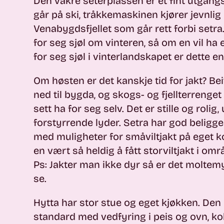
Den vakre seterplassen er et fint utgan
går på ski, tråkkemaskinen kjører jevnlig 
Venabygdsfjellet som går rett forbi setra.
for seg sjøl om vinteren, så om en vil ha
for seg sjøl i vinterlandskapet er dette en
Om høsten er det kanskje tid for jakt? Beit
ned til bygda, og skogs- og fjellterrenget
sett ha for seg selv. Det er stille og roli
forstyrrende lyder. Setra har god beligge
med muligheter for småviltjakt på eget ko
en vært så heldig å fått storviltjakt i omr
Ps: Jakter man ikke dyr så er det moltem
se.
Hytta har stor stue og eget kjøkken. Den 
standard med vedfyring i peis og ovn, k