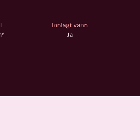
l
Innlagt vann
m
²
Ja