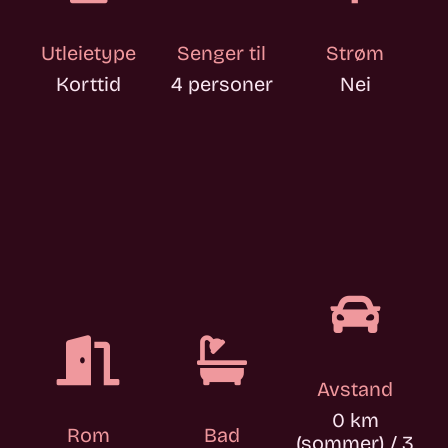
Utleietype
Senger til
Strøm
Korttid
4 personer
Nei



Avstand
0 km
Rom
Bad
(sommer) / 3