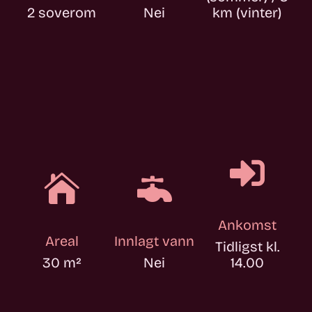
2 soverom
Nei
km (vinter)



Ankomst
Areal
Innlagt vann
Tidligst kl.
30 m
²
Nei
14.00