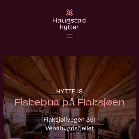
HYTTE 18
Fiskebua på Flaksjøen
Flaksjølivegen 351
Venabygdsfjellet